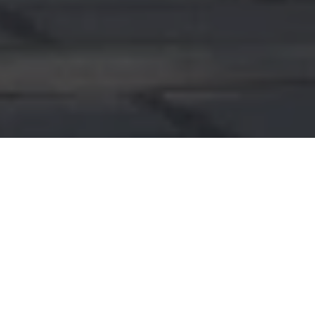
TIPE UNIT
Sentral Singosari Malang
Sentral Singosari Malang merupakan
pergudangan modern yang letaknya strategis,